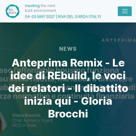
meeting
the next
built environment
04-05 MAY 2027 | RIVA DEL GARDA (ITALY)
NEWS
Anteprima Remix - Le
idee di REbuild, le voci
dei relatori - Il dibattito
inizia qui - Gloria
Brocchi