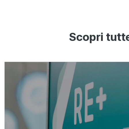
Scopri tutt
La storia di
REbuild