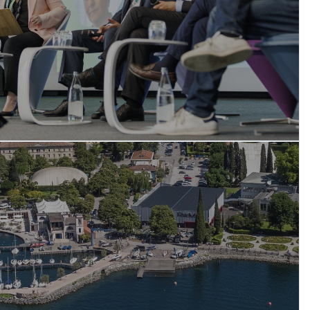
SCOPRI DI PIÙ
Un'azienda
vocata agli
eventi, in un
luogo unico al