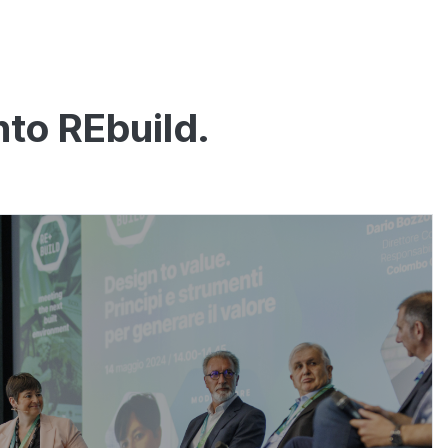
nto REbuild.
I relatori di
REbuild