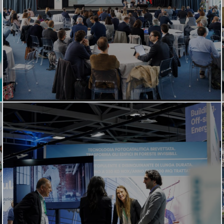
SCOPRI DI PIÙ
I Partner di
REbuild