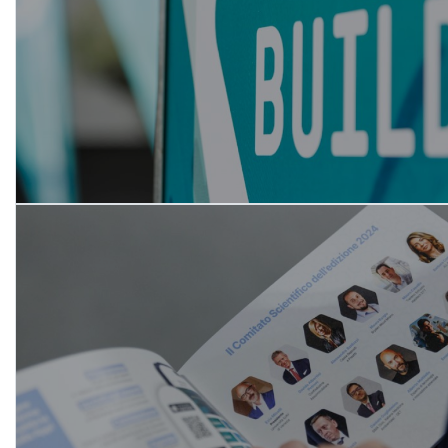
SCOPRI DI PIÙ
I componenti
del Comitato
Scientifico
2026