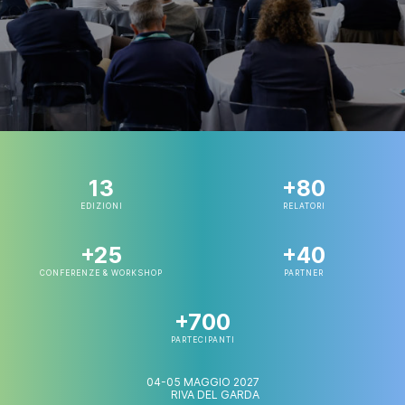
13
+80
EDIZIONI
RELATORI
+25
+40
CONFERENZE & WORKSHOP
PARTNER
+700
PARTECIPANTI
04-05 MAGGIO 2027
RIVA DEL GARDA